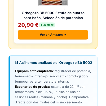
Orbegozo BB 5000 Estufa de cuarzo
para baño, Selección de potencias
mediante tirador, Emisión instantánea
20,90 €
En stock
de c
Ver en Amazon →
📊 Así hemos analizado el Orbegozo Bb 5002
Equipamiento empleado:
registrador de potencia,
termómetro infrarrojo, sonómetro homologado y
termopar para temperatura interna.
Escenarios de prueba:
estancia de 22 m² con
temperatura inicial 16 °C, 15 días de uso en
sesiones reales (mañana y noche). Comparativa
directa con dos rivales del mismo segmento.