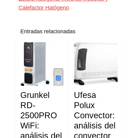
Calefactor Halógeno
Entradas relacionadas
Grunkel
Ufesa
RD-
Polux
2500PRO
Convector:
WiFi:
análisis del
análisis del
convector