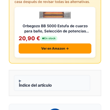
casa después de revisar todas las alternativas.
Orbegozo BB 5000 Estufa de cuarzo
para baño, Selección de potencias
mediante tirador, Emisión instantánea
20,90 €
En stock
de c
Ver en Amazon →
▶
Índice del artículo