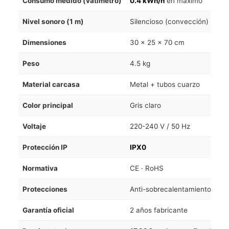
Consumo medido (vatímetro)
0.4 kWh/h
en máximo
Nivel sonoro (1 m)
Silencioso (convección)
Dimensiones
30 × 25 × 70 cm
Peso
4.5 kg
Material carcasa
Metal + tubos cuarzo
Color principal
Gris claro
Voltaje
220-240 V / 50 Hz
Protección IP
IPX0
Normativa
CE · RoHS
Protecciones
Anti-sobrecalentamiento · Ap
Garantía oficial
2 años fabricante