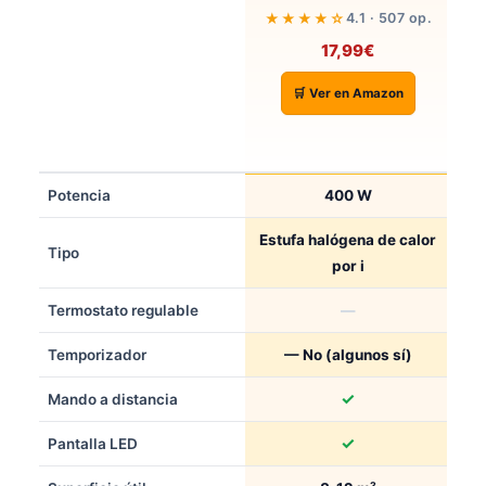
★★★★☆
4.1 · 507 op.
D
17,99€
★
🛒 Ver en Amazon
Potencia
400 W
Estufa halógena de calor
Tipo
por i
Termostato regulable
—
Temporizador
— No (algunos sí)
✓
Mando a distancia
✓
Pantalla LED