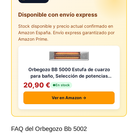
Disponible con envío express
Stock disponible y precio actual confirmado en
Amazon España. Envío express garantizado por
Amazon Prime.
Orbegozo BB 5000 Estufa de cuarzo
para baño, Selección de potencias
mediante tirador, Emisión instantánea
20,90 €
En stock
de c
Ver en Amazon →
FAQ del Orbegozo Bb 5002