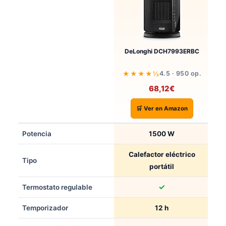
D
DeLonghi DCH7993ERBC
★★★★½
4.5 · 950 op.
68,12€
🛒 Ver en Amazon
Potencia
1500 W
Calefactor eléctrico
Tipo
portátil
✓
Termostato regulable
Temporizador
12 h